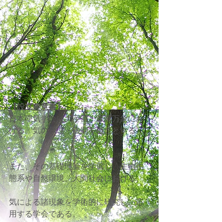
【設立趣意書】
​日本理気学会は大宇宙・森羅万象にお
ける、気の原理・法則を概念とする。
また、その基礎理論を学習し、生物生
態系や自然環境、人間社会における、
気による諸現象を学術的に研究し、応
用する学会である。