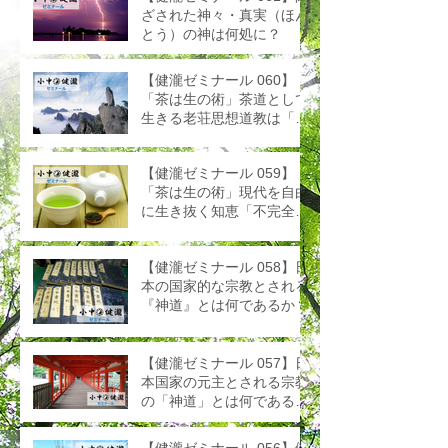
ざされた神々・真実（ほん
とう）の神は何処に？
【健瀧ゼミナール 060】
「茶は生の術」茶道として
生きる老荘思想道教は「絶
対である相対性」と「不完
全性の美学」を説く、それ
【健瀧ゼミナール 059】
が「道」である
「茶は生の術」現代を自由
に生き抜く知恵「不完全性
の美学」
【健瀧ゼミナール 058】日
本の国家的な宗教とされる
『神道』とは何であるか？
【健瀧ゼミナール 057】日
本国家の元主とされる宗教
の「神道」とは何である
か？
【健瀧ゼミナール 056】健