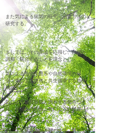
また気による病気の研究・治癒方法の
研究する。
ましては、その理論を応用し、自然と
調和・統合することを理念とし、
気による生物生態系や自然環境の保
全、気による自然と共生循環する社会
構築、
気による自然景観と調和する都市づく
り・共同体の計画、気による自然農
法、
気による健康的な人間の生活、気によ