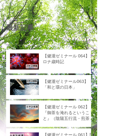
最新記事
【健瀧ゼミナール 064】コ
ロナ歳時記
【健瀧ゼミナール063】
「和と環の日本」
【健瀧ゼミナール 062】
『御茶を淹れるというこ
と』（陰陽五行流・煎茶術
「茶は生の術」）
【健瀧ゼミナール 061】閉