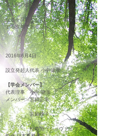
る人間の住宅環境づくり、
などを目的として、ここに設立を発起
する次第である。
2016年6月4日
設立発起人代表 小中健瀧
【学会メンバー】
代表理事　小中 健瀧
メンバー　宮鍋正幸
　　　　　宮鍋映子
　　　　　松本悟（シュヴァイツアー
協会 日本事務局長）