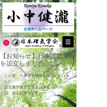
小中健瀧主宰の日本理気学会はこちら
【お知らせ】日本理気学会
を設立しました
この度、日本理気学会を設立いたしま
した。
設立趣意書と立ち上げ学会メンバー
は、以下の通りです。