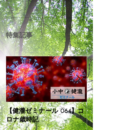
コメントを追加…
特集記事
【健瀧ゼミナール 064】コ
【健瀧ゼミナー
ロナ歳時記
「和と環の日