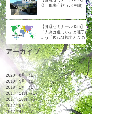
瀧、風来心旅（水戸編）
【健瀧ゼミナール 055】
「人為は虚しい」と荘子は
いう「現代は権力と金の偽
装時代である」と小中健瀧
はいう
アーカイブ
2020年8月
（1）
1件の記事
2019年5月
（1）
1件の記事
2018年1月
（1）
1件の記事
2017年11月
（1）
1件の記事
2017年10月
（5）
5件の記事
2017年5月
（2）
2件の記事
2017年4月
（7）
7件の記事
2017年3月
（3）
3件の記事
2017年2月
（3）
3件の記事