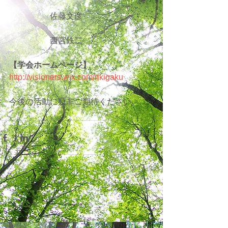
　　　　　佐藤文彦
　　　　　西宮鉄二
【学会ホームページ】
http://visioners.wix.com/rikigaku
今後の活動に是非ご期待ください。
コメント